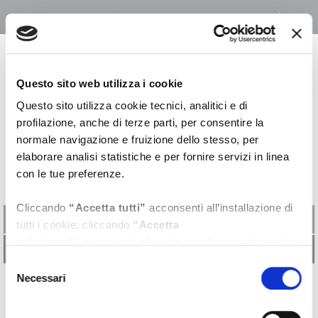
ITA
ENG
Questo sito web utilizza i cookie
Questo sito utilizza cookie tecnici, analitici e di
Home
Chi Siamo
profilazione, anche di terze parti, per consentire la
normale navigazione e fruizione dello stesso, per
Chi siamo
elaborare analisi statistiche e per fornire servizi in linea
con le tue preferenze.
Cliccando
“Accetta tutti”
acconsenti all’installazione di
La Produzione
tutti i cookie; cliccando
“Accetta
selezionati”
acconsenti alla sola installazione dei cookie
La nostra Missione
prescelti e cliccando la
“X”
posizionata in alto a destra
Selezione
chiudi il banner e continui la navigazione in assenza di
Necessari
del
cookie diversi da quelli tecnici.
consenso
LA NOSTRA MISSIONE