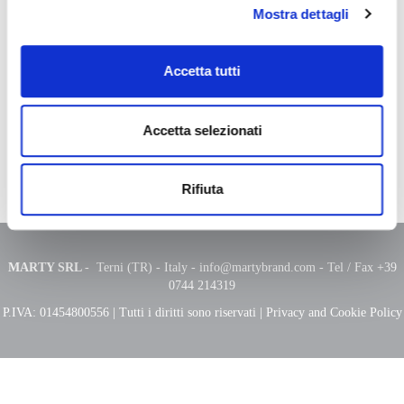
Mostra dettagli
Grasso per cuoio bianco con olio di jojoba
Mantiene e garantisce la giusta elasticità del cuoio da selleria,
isolandolo e proteggendolo anche dagli agenti esterni come sudore e
Accetta tutti
polvere.
Modo d’uso:
Applicare con un panno morbido o una spugna sulle
Accetta selezionati
parti da trattare fino a far assorbire il prodotto. Su articoli
particolarmente usurati applicare una quantità abbondante di
prodotto e ripetere l’operazione se necessario.
Rifiuta
MARTY SRL
- Terni (TR) - Italy -
info@martybrand.com
- Tel / Fax +39
0744 214319
P.IVA: 01454800556 | Tutti i diritti sono riservati |
Privacy and Cookie Policy